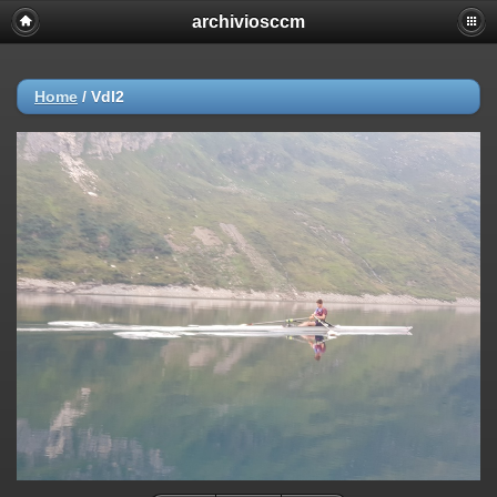
archiviosccm
Home
/
Vdl2